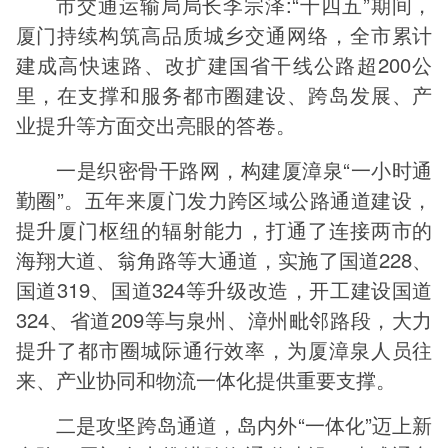
市交通运输局局长李宗泽:“十四五”期间，
厦门持续构筑高品质城乡交通网络，全市累计
建成高快速路、改扩建国省干线公路超200公
里，在支撑和服务都市圈建设、跨岛发展、产
业提升等方面交出亮眼的答卷。
一是织密骨干路网，构建厦漳泉“一小时通
勤圈”。五年来厦门发力跨区域公路通道建设，
提升厦门枢纽的辐射能力，打通了连接两市的
海翔大道、翁角路等大通道，实施了国道228、
国道319、国道324等升级改造，开工建设国道
324、省道209等与泉州、漳州毗邻路段，大力
提升了都市圈城际通行效率，为厦漳泉人员往
来、产业协同和物流一体化提供重要支撑。
二是攻坚跨岛通道，岛内外“一体化”迈上新