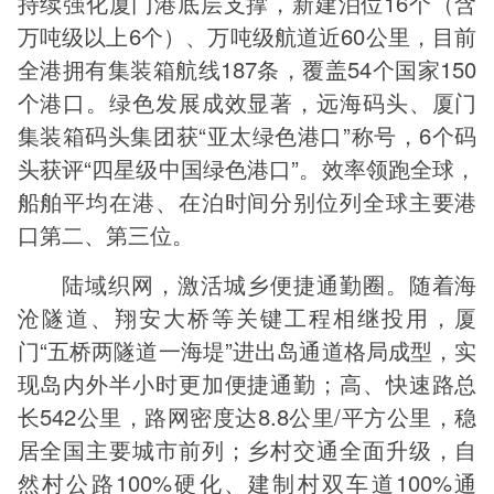
持续强化厦门港底层支撑，新建泊位16个（含
万吨级以上6个）、万吨级航道近60公里，目前
全港拥有集装箱航线187条，覆盖54个国家150
个港口。绿色发展成效显著，远海码头、厦门
集装箱码头集团获“亚太绿色港口”称号，6个码
头获评“四星级中国绿色港口”。效率领跑全球，
船舶平均在港、在泊时间分别位列全球主要港
口第二、第三位。
陆域织网，激活城乡便捷通勤圈。随着海
沧隧道、翔安大桥等关键工程相继投用，厦
门“五桥两隧道一海堤”进出岛通道格局成型，实
现岛内外半小时更加便捷通勤；高、快速路总
长542公里，路网密度达8.8公里/平方公里，稳
居全国主要城市前列；乡村交通全面升级，自
然村公路100%硬化、建制村双车道100%通