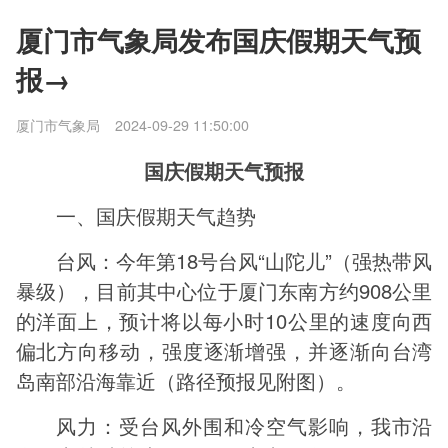
厦门市气象局发布国庆假期天气预
报→
厦门市气象局
2024-09-29 11:50:00
国庆假期天气预报
一、国庆假期天气趋势
台风：今年第18号台风“山陀儿”（强热带风
暴级），目前其中心位于厦门东南方约908公里
的洋面上，预计将以每小时10公里的速度向西
偏北方向移动，强度逐渐增强，并逐渐向台湾
岛南部沿海靠近（路径预报见附图）。
风力：受台风外围和冷空气影响，我市沿